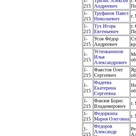
1-
Трилис Алексей
г.
215
Андреевич
Пе
1-
Труфанов Павел
г.
215
Николаевич
1-
Тух Игорь
г.
215
Евгеньевич
Пе
1-
Усов Фёдор
Ст
215
Андреевич
кр
Устюжанинов
1-
Мо
Илья
215
об
Александрович
1-
Фавстов Олег
Яр
215
Сергеевич
об
Фадеева
1-
Ни
Екатерина
215
об
Сергеевна
1-
Фаизов Борис
г.
215
Владимирович
1-
Федоркина
г.
215
Мария Олеговна
Федоров
1-
Ре
Александр
215
А