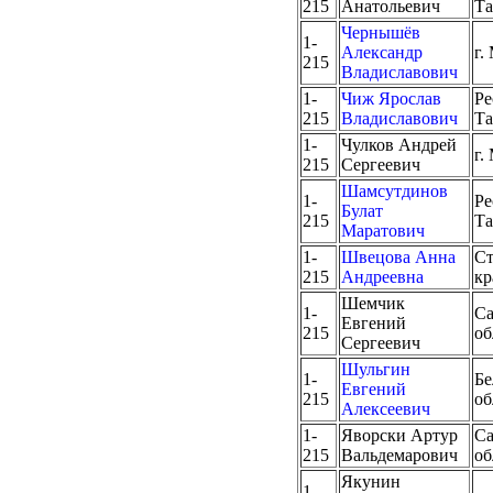
215
Анатольевич
Та
Чернышёв
1-
Александр
г.
215
Владиславович
1-
Чиж Ярослав
Ре
215
Владиславович
Та
1-
Чулков Андрей
г.
215
Сергеевич
Шамсутдинов
1-
Ре
Булат
215
Та
Маратович
1-
Швецова Анна
Ст
215
Андреевна
кр
Шемчик
1-
Са
Евгений
215
об
Сергеевич
Шульгин
1-
Бе
Евгений
215
об
Алексеевич
1-
Яворски Артур
Са
215
Вальдемарович
об
Якунин
1-