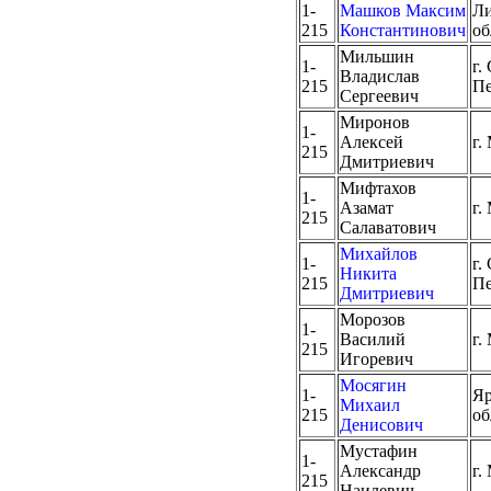
1-
Машков Максим
Ли
215
Константинович
об
Мильшин
1-
г.
Владислав
215
Пе
Сергеевич
Миронов
1-
Алексей
г.
215
Дмитриевич
Мифтахов
1-
Азамат
г.
215
Салаватович
Михайлов
1-
г.
Никита
215
Пе
Дмитриевич
Морозов
1-
Василий
г.
215
Игоревич
Мосягин
1-
Яр
Михаил
215
об
Денисович
Мустафин
1-
Александр
г.
215
Наилевич