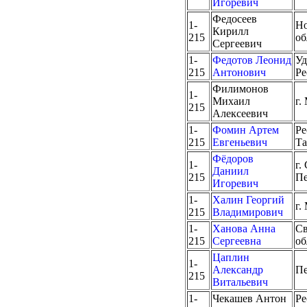
Игоревич
Федосеев
1-
Но
Кирилл
215
об
Сергеевич
1-
Федотов Леонид
Уд
215
Антонович
Ре
Филимонов
1-
Михаил
г.
215
Алексеевич
1-
Фомин Артем
Ре
215
Евгеньевич
Та
Фёдоров
1-
г.
Даниил
215
Пе
Игоревич
1-
Халин Георгий
г.
215
Владимирович
1-
Ханова Анна
Св
215
Сергеевна
об
Цаплин
1-
Александр
Пе
215
Витальевич
1-
Чекашев Антон
Ре