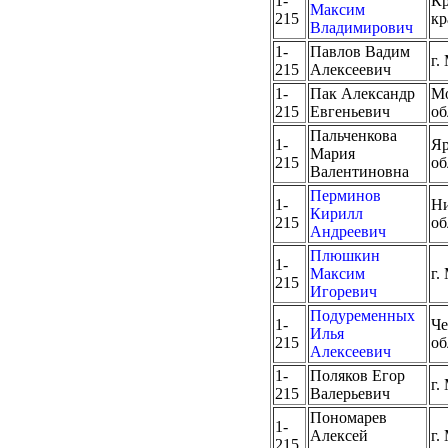
1-
Кр
Максим
215
кр
Владимирович
1-
Павлов Вадим
г.
215
Алексеевич
1-
Пак Александр
Мо
215
Евгеньевич
об
Пальченкова
1-
Яр
Мария
215
об
Валентиновна
Перминов
1-
Ни
Кирилл
215
об
Андреевич
Плюшкин
1-
Максим
г.
215
Игоревич
Подуременных
1-
Че
Илья
215
об
Алексеевич
1-
Поляков Егор
г.
215
Валерьевич
Пономарев
1-
Алексей
г.
215