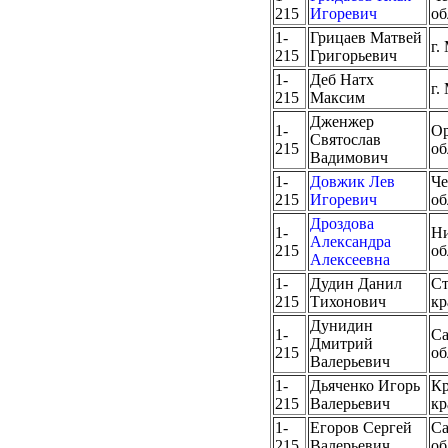
215
Игоревич
об
1-
Грицаев Матвей
г.
215
Григорьевич
1-
Деб Натх
г.
215
Максим
Дженжер
1-
Ор
Святослав
215
об
Вадимович
1-
Довжик Лев
Че
215
Игоревич
об
Дроздова
1-
Ни
Александра
215
об
Алексеевна
1-
Дудин Данил
Ст
215
Тихонович
кр
Дунидин
1-
Са
Дмитрий
215
об
Валерьевич
1-
Дьяченко Игорь
Кр
215
Валерьевич
кр
1-
Егоров Сергей
Са
215
Валерьевич
об