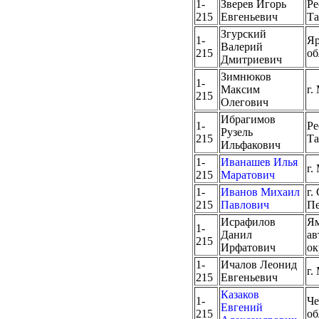
1-
Зверев Игорь
Ре
215
Евгеньевич
Та
Згурский
1-
Яр
Валерий
215
об
Дмитриевич
Зимнюков
1-
Максим
г.
215
Олегович
Ибрагимов
1-
Ре
Рузель
215
Та
Ильфакович
1-
Иванашев Илья
г.
215
Маратович
1-
Иванов Михаил
г.
215
Павлович
Пе
Исрафилов
Ям
1-
Данил
а
215
Ирфатович
ок
1-
Ичалов Леонид
г.
215
Евгеньевич
Казаков
1-
Че
Евгений
215
об