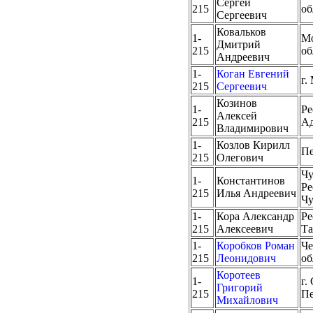
Сергей
215
об
Сергеевич
Ковальков
1-
Мо
Дмитрий
215
об
Андреевич
1-
Коган Евгений
г.
215
Сергеевич
Козинов
1-
Ре
Алексей
215
Ад
Владимирович
1-
Козлов Кирилл
Пе
215
Олегович
Чу
1-
Константинов
Ре
215
Илья Андреевич
Ч
1-
Кора Александр
Ре
215
Алексеевич
Та
1-
Коробков Роман
Че
215
Леонидович
об
Коротеев
1-
г.
Григорий
215
Пе
Михайлович