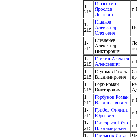
Гераськин
1-
Ярослав
г.
215
Львович
Гладков
1-
Александр
Пе
215
Олегович
Глезденев
1-
Ле
Александр
215
об
Викторович
1-
Гликин Алексей
г.
215
Алексеевич
1-
Глушков Игорь
Ст
215
Владимирович
кр
1-
Горб Роман
Ре
215
Викторович
Ад
1-
Горбунов Роман
г.
215
Владиславович
1-
Грибов Филипп
г.
215
Юрьевич
1-
Григорьев Пётр
г.
215
Владимирович
1-
Гридасов Илья
Че