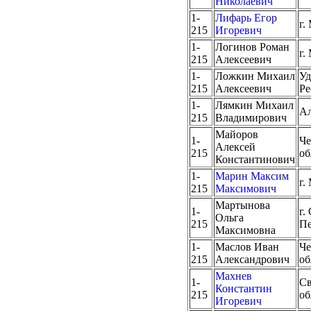
Николаевич
1-
Лифарь Егор
г.
215
Игоревич
1-
Логинов Роман
г.
215
Алексеевич
1-
Ложкин Михаил
Уд
215
Алексеевич
Ре
1-
Лямкин Михаил
Ал
215
Владимирович
Майоров
1-
Че
Алексей
215
об
Константинович
1-
Марин Максим
г.
215
Максимович
Мартынова
1-
г.
Ольга
215
Пе
Максимовна
1-
Маслов Иван
Че
215
Александрович
об
Махнев
1-
Св
Константин
215
об
Игоревич