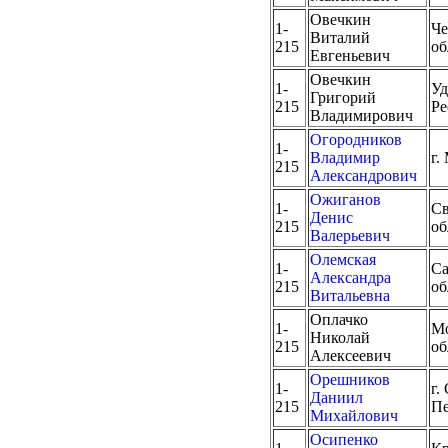
Овечкин
1-
Че
Виталий
215
об
Евгеньевич
Овечкин
1-
Уд
Григорий
215
Ре
Владимирович
Огородников
1-
Владимир
г.
215
Александрович
Ожиганов
1-
Св
Денис
215
об
Валерьевич
Олемская
1-
Са
Александра
215
об
Витальевна
Оплачко
1-
Мо
Николай
215
об
Алексеевич
Орешников
1-
г.
Даниил
215
Пе
Михайлович
Осипенко