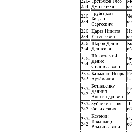
226-
Третьяков Глеб
Мо
234
Дмитриевич
об
Трубецкой
226-
Че
Богдан
234
об
Сергеевич
226-
Царев Никита
Но
234
Евгеньевич
об
226-
Шаров Денис
Ко
234
Денисович
об
Шпаковский
226-
Че
Денис
234
об
Станиславович
235-
Батманов Игорь
Ре
242
Артёмович
Ба
Ботнаренку
235-
Ре
Даниил
242
К
Александрович
235-
Зубрилин Павел
Ли
242
Феликсович
об
Кауркин
235-
См
Владимир
242
об
Владиславович