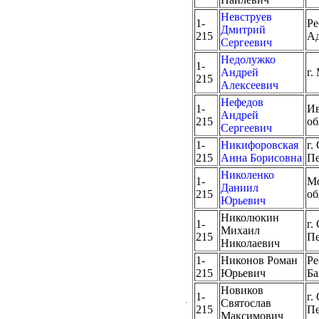
Невструев
1-
Ре
Дмитрий
215
Ад
Сергеевич
Недолужко
1-
Андрей
г.
215
Алексеевич
Нефедов
1-
Ив
Андрей
215
об
Сергеевич
1-
Никифоровская
г.
215
Анна Борисовна
Пе
Николенко
1-
Мо
Даниил
215
об
Юрьевич
Николюкин
1-
г.
Михаил
215
Пе
Николаевич
1-
Никонов Роман
Ре
215
Юрьевич
Ба
Новиков
1-
г.
Святослав
215
Пе
Максимович