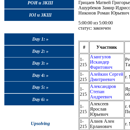
Грицаев Матвей Григорьеви
РОИ и ЗКШ
Ашурбеков Замир Идрисови
Никонов Роман Юрьевич (
IOI и ЗКШ
5:00:00 из 5:00:00
статус: закончен
Day 1: »
#
Участник
Day 2: »
Азангулов
1-
Ре
Искандер
Day 3: »
215
Та
Фаритович
1-
Алейкин Сергей
Day 4: »
г.
215
Дмитриевич
Александров
Day 5: »
1-
Яр
Степан
215
об
Андреевич
Day 6: »
Алексеев
1-
г.
Ярослав
215
Пе
Юрьевич
1-
Алиев Ален
Upsolving
г.
215
Ерланович