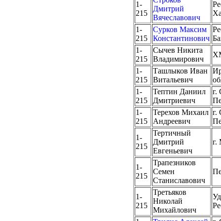
1-
Ре
Дмитрий
215
Ха
Вячеславович
1-
Сурков Максим
Ре
215
Константинович
Ба
1-
Сычев Никита
Х
215
Владимирович
1-
Ташлыков Иван
Ир
215
Витальевич
об
1-
Тептин Даниил
г.
215
Дмитриевич
Пе
1-
Терехов Михаил
г.
215
Андреевич
Пе
Тертичный
1-
Дмитрий
г.
215
Евгеньевич
Трапезников
1-
Семен
Пе
215
Станиславович
Третьяков
1-
Уд
Николай
215
Ре
Михайлович