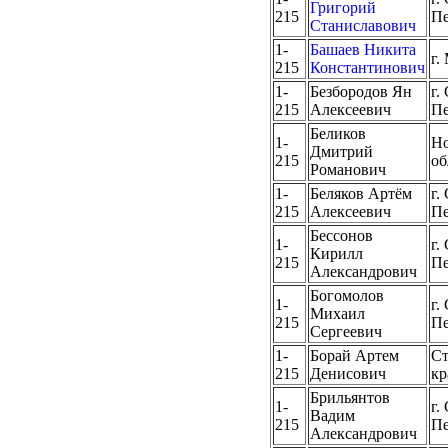
Григорий
215
Пе
Станиславович
1-
Башаев Никита
г.
215
Константинович
1-
Безбородов Ян
г.
215
Алексеевич
Пе
Беликов
1-
Но
Дмитрий
215
об
Романович
1-
Беляков Артём
г.
215
Алексеевич
Пе
Бессонов
1-
г.
Кирилл
215
Пе
Александрович
Богомолов
1-
г.
Михаил
215
Пе
Сергеевич
1-
Борай Артем
Ст
215
Денисович
кр
Брильянтов
1-
г.
Вадим
215
Пе
Александрович