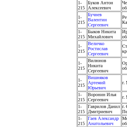
1-
Буков Антон
Че
215
Алексеевич
об
Бучнев
1-
Ре
Валентин
215
Ка
Сергеевич
1-
Быков Никита
Ир
215
Михайлович
об
Величко
1-
Ст
Ростислав
215
кр
Сергеевич
Вилюнов
1-
Ор
Никита
215
об
Сергеевич
Вишняков
1-
Артемий
г.
215
Юрьевич
1-
Воронин Илья
г.
215
Сергеевич
1-
Гаврилов Данил
г.
215
Дмитриевич
Пе
1-
Гаев Александр
Мо
215
Анатольевич
об