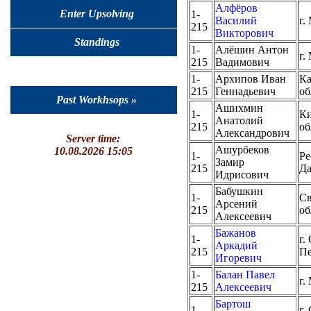
Алфёров
Enter Upsolving
1-
Василий
г.
215
Викторович
Standings
1-
Алёшин Антон
г.
215
Вадимович
1-
Архипов Иван
Ка
215
Геннадьевич
об
Past Workhsops »
Ашихмин
1-
Ки
Анатолий
215
об
Александрович
Server time:
Ашурбеков
10.08.2026 15:05
1-
Ре
Замир
215
Да
Идрисович
Бабушкин
1-
Св
Арсений
215
об
Алексеевич
Бажанов
1-
г.
Аркадий
215
Пе
Игоревич
1-
Балан Павел
г.
215
Алексеевич
Бартош
1-
г.