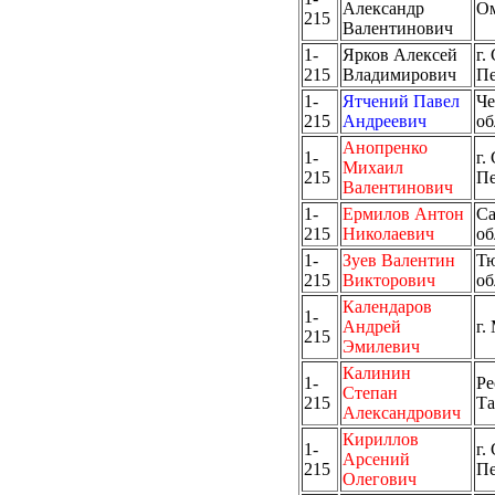
Александр
Ом
215
Валентинович
1-
Ярков Алексей
г.
215
Владимирович
Пе
1-
Ятчений Павел
Че
215
Андреевич
об
Анопренко
1-
г.
Михаил
215
Пе
Валентинович
1-
Ермилов Антон
Са
215
Николаевич
об
1-
Зуев Валентин
Тю
215
Викторович
об
Календаров
1-
Андрей
г.
215
Эмилевич
Калинин
1-
Ре
Степан
215
Та
Александрович
Кириллов
1-
г.
Арсений
215
Пе
Олегович