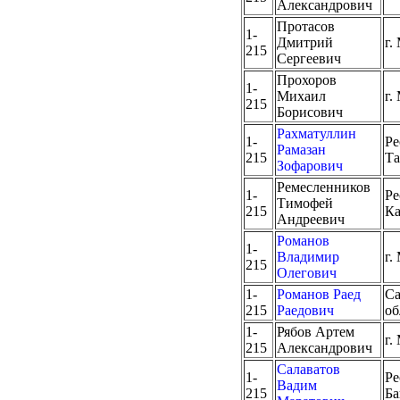
Александрович
Протасов
1-
Дмитрий
г.
215
Сергеевич
Прохоров
1-
Михаил
г.
215
Борисович
Рахматуллин
1-
Ре
Рамазан
215
Та
Зофарович
Ремесленников
1-
Ре
Тимофей
215
Ка
Андреевич
Романов
1-
Владимир
г.
215
Олегович
1-
Романов Раед
Са
215
Раедович
об
1-
Рябов Артем
г.
215
Александрович
Салаватов
1-
Ре
Вадим
215
Ба