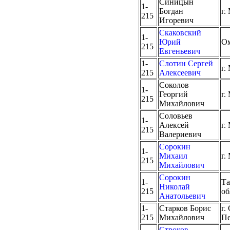
Синицын
1-
Богдан
г.
215
Игоревич
Скаковский
1-
Юрий
Ом
215
Евгеньевич
1-
Слотин Сергей
г.
215
Алексеевич
Соколов
1-
Георгий
г.
215
Михайлович
Соловьев
1-
Алексей
г.
215
Валериевич
Сорокин
1-
Михаил
г.
215
Михайлович
Сорокин
1-
Та
Николай
215
об
Анатольевич
1-
Старков Борис
г.
215
Михайлович
Пе
Строков