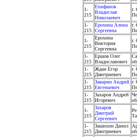
Епифанов
1-
г.
Владислав
215
Пе
Николаевич
1-
Ерохина Алина
г.
215
Сергеевна
Пе
Ерохина
1-
г.
Виктория
215
Пе
Сергеевна
1-
Ершов Олег
Са
215
Владиславович
об
1-
Ждан Егор
г.
215
Дмитриевич
Пе
1-
Заварин Андрей
г.
215
Евгеньевич
Пе
1-
Захаров Андрей
Че
215
Игоревич
об
Захаров
1-
Ре
Дмитрий
215
Та
Сергеевич
1-
Зашихин Данил
Ар
215
Дмитриевич
об