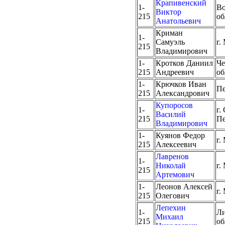
Крапивенский
1-
Во
Виктор
215
об
Анатольевич
Криман
1-
Самуэль
г.
215
Владимирович
1-
Кротков Даниил
Че
215
Андреевич
об
1-
Крючков Иван
Пе
215
Александрович
Купоросов
1-
г.
Василий
215
Пе
Владимирович
1-
Куянов Федор
г.
215
Алексеевич
Лавренов
1-
Николай
г.
215
Артемович
1-
Леонов Алексей
г.
215
Олегович
Лепехин
1-
Ли
Михаил
215
об