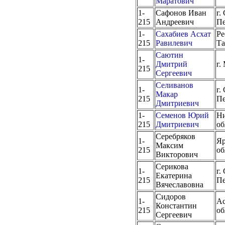
Маратович
1-
Сафонов Иван
г.
215
Андреевич
Пе
1-
Сахабиев Асхат
Ре
215
Равилевич
Та
Саютин
1-
Дмитрий
г.
215
Сергеевич
Селиванов
1-
г.
Макар
215
Пе
Дмитриевич
1-
Семенов Юрий
Ни
215
Дмитриевич
об
Серебряков
1-
Яр
Максим
215
об
Викторович
Серикова
1-
г.
Екатерина
215
Пе
Вячеславовна
Сидоров
1-
Ас
Константин
215
об
Сергеевич