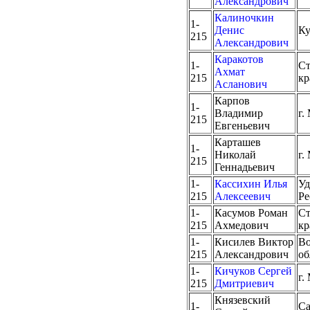
Александрович
Калиночкин
1-
Денис
Ку
215
Александрович
Каракотов
1-
Ст
Ахмат
215
кр
Асланович
Карпов
1-
Владимир
г.
215
Евгеньевич
Карташев
1-
Николай
г.
215
Геннадьевич
1-
Кассихин Илья
Уд
215
Алексеевич
Ре
1-
Касумов Роман
Ст
215
Ахмедович
кр
1-
Кисилев Виктор
Во
215
Александрович
об
1-
Кичуков Сергей
г.
215
Дмитриевич
Князевский
1-
Са