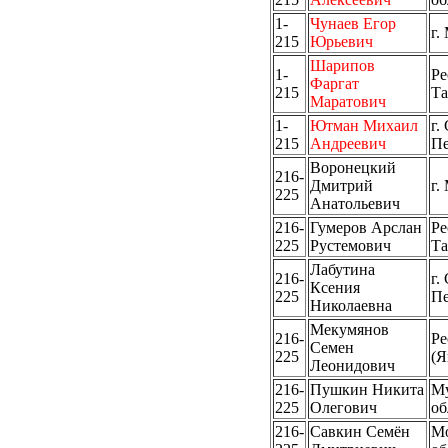
1-
Чунаев Егор
г.
215
Юрьевич
Шарипов
1-
Ре
Фаргат
215
Та
Маратович
1-
Ютман Михаил
г.
215
Андреевич
Пе
Воронецкий
216-
Дмитрий
г.
225
Анатольевич
216-
Гумеров Арслан
Ре
225
Рустемович
Та
Лабутина
216-
г.
Ксения
225
Пе
Николаевна
Мекумянов
216-
Ре
Семен
225
(Я
Леонидович
216-
Пушкин Никита
Му
225
Олегович
об
216-
Савкин Семён
Мо