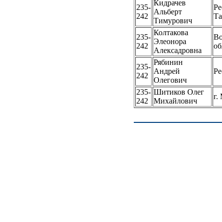
Кидрачев
235-
Ре
Альберт
242
Та
Тимурович
Колтакова
235-
Во
Элеонора
242
об
Алексадровна
Рябинин
235-
Андрей
Ре
242
Олегович
235-
Шитиков Олег
г.
242
Михайлович