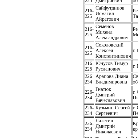
225
Дмитриевич
об
Сайфутдинов
216-
Ре
Исмагил
225
Та
Айратович
Семенов
216-
Ре
Михаил
225
М
Александрович
Соколовский
216-
Алексей
г.
225
Константинович
216-
Юнусов Тимур
г.
225
Русланович
226-
Арапова Диана
Св
234
Владимировна
об
Гнатюк
226-
г.
Дмитрий
234
Пе
Вячеславович
226-
Кузьмин Сергей
г.
234
Сергеевич
Пе
Лалетин
226-
Кр
Дмитрий
234
кр
Николаевич