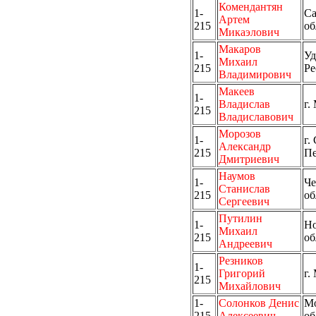
Комендантян
1-
Са
Артем
215
об
Микаэлович
Макаров
1-
Уд
Михаил
215
Ре
Владимирович
Макеев
1-
Владислав
г.
215
Владиславович
Морозов
1-
г.
Александр
215
Пе
Дмитриевич
Наумов
1-
Че
Станислав
215
об
Сергеевич
Путилин
1-
Но
Михаил
215
об
Андреевич
Резников
1-
Григорий
г.
215
Михайлович
1-
Солонков Денис
Мо
215
Алексеевич
об