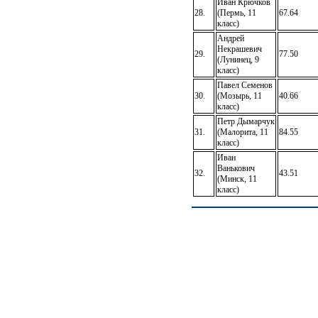
Иван Крючков
28.
(Пермь, 11
67.64
класс)
Андрей
Некрашевич
29.
77.50
(Лунинец, 9
класс)
Павел Семенов
30.
(Мозырь, 11
40.66
класс)
Петр Дымарчук
31.
(Малорита, 11
84.55
класс)
Иван
Ванькович
32.
43.51
(Минск, 11
класс)