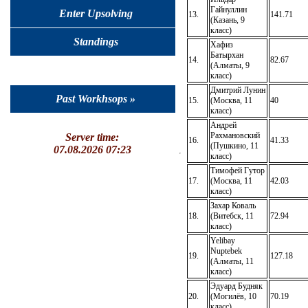
Гайнуллин
Enter Upsolving
13.
141.71
(Казань, 9
класс)
Standings
Хафиз
Батырхан
14.
82.67
(Алматы, 9
класс)
Дмитрий Лунин
Past Workhsops »
15.
(Москва, 11
40
класс)
Андрей
Рахмановский
Server time:
16.
41.33
(Пушкино, 11
07.08.2026 07:23
класс)
Тимофей Гутор
17.
(Москва, 11
42.03
класс)
Захар Коваль
18.
(Витебск, 11
72.94
класс)
Yelibay
Nuptebek
19.
127.18
(Алматы, 11
класс)
Эдуард Будняк
20.
(Могилёв, 10
70.19
класс)