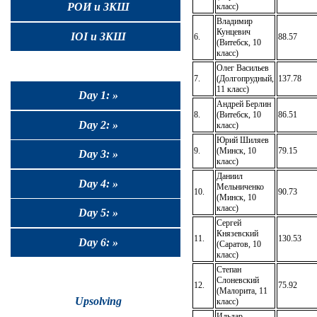
РОИ и ЗКШ
класс)
Владимир
Кунцевич
IOI и ЗКШ
6.
88.57
(Витебск, 10
класс)
Олег Васильев
7.
(Долгопрудный,
137.78
11 класс)
Day 1: »
Андрей Берлин
8.
(Витебск, 10
86.51
Day 2: »
класс)
Юрий Шиляев
9.
(Минск, 10
79.15
Day 3: »
класс)
Даниил
Day 4: »
Мельниченко
10.
90.73
(Минск, 10
класс)
Day 5: »
Сергей
Князевский
11.
130.53
Day 6: »
(Саратов, 10
класс)
Степан
Слоневский
12.
75.92
(Малорита, 11
Upsolving
класс)
Ильдар