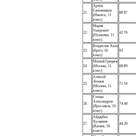
Артём
Сапожников
21.
80.87
(Ижевск, 11
класс)
Мария
Ушерович
22.
42.76
(Пушкино, 11
класс)
Владислав Хала
23.
(Брест, 10
93
класс)
Матвей Грицаев
24.
(Москва, 11
68.89
класс)
Алексей
Леонов
25.
71.54
(Москва, 11
класс)
Степан
Александров
26.
74.40
(Ярославль, 10
класс)
Айдарбек
Хусаинов
27.
44.29
(Казань, 10
класс)