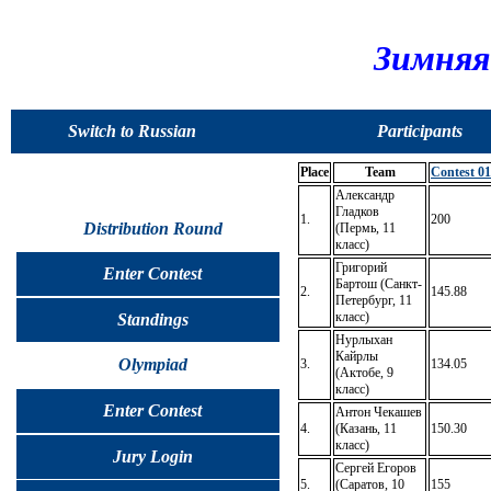
Зимняя
Switch to Russian
Participants
Place
Team
Contest 01
Александр
Гладков
1.
200
Distribution Round
(Пермь, 11
класс)
Григорий
Enter Contest
Бартош (Санкт-
2.
145.88
Петербург, 11
класс)
Standings
Нурлыхан
Кайрлы
Olympiad
3.
134.05
(Актобе, 9
класс)
Enter Contest
Антон Чекашев
4.
(Казань, 11
150.30
класс)
Jury Login
Сергей Егоров
5.
(Саратов, 10
155