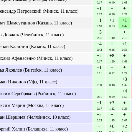
0:17
0:40
1:05
+1
+
+
ександр Петровский (Минск, 11 класс)
0:12
0:26
1:27
+1
+1
+1
лат Шамсутдинов (Казань, 11 класс)
0:10
0:33
0:47
+3
+
+
в Довжик (Челябинск, 11 класс)
0:31
1:10
2:19
+4
+
+1
епан Калинин (Казань, 11 класс)
0:42
0:38
0:55
+2
+8
+
хаил Афанасенко (Минск, 11 класс)
0:17
1:29
1:48
+1
+
+
ья Яковлев (Витебск, 11 класс)
0:11
0:22
1:27
+
+
+3
ман Никонов (Уфа, 11 класс)
0:39
0:18
1:42
+
+
+4
ксим Серебряков (Рыбинск, 11 класс)
0:11
0:29
1:53
+1
+3
+
ксим Марин (Москва, 11 класс)
0:17
1:12
1:26
+2
+
+
ан Шершнев (Челябинск, 10 класс)
0:25
1:15
2:07
+
+6
+2
оргий Халин (Балашиха, 11 класс)