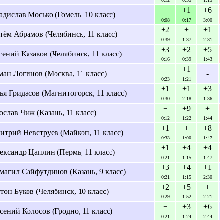
0:12
0:55
1:13
+
+1
+6
адислав Мосько (Гомель, 10 класс)
0:08
0:17
3:00
+2
+
+1
тём Абрамов (Челябинск, 11 класс)
0:39
1:37
2:31
+3
+2
+5
гений Казаков (Челябинск, 11 класс)
0:16
0:39
1:43
+
+1
ман Логинов (Москва, 11 класс)
-
0:23
1:21
+1
+1
+3
ья Гридасов (Магнитогорск, 11 класс)
0:30
2:18
1:36
+
+9
+
ослав Чиж (Казань, 11 класс)
0:12
1:22
1:44
+1
+
+8
итрий Невструев (Майкоп, 11 класс)
0:33
1:00
1:47
+1
+4
+4
ександр Цаплин (Пермь, 11 класс)
0:21
1:15
1:47
+3
+4
+1
магил Сайфутдинов (Казань, 9 класс)
0:21
1:15
2:30
+2
+5
+
тон Буков (Челябинск, 10 класс)
0:29
1:52
2:21
+
+3
+6
сений Колосов (Гродно, 11 класс)
0:21
1:24
2:44