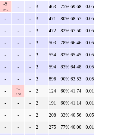
-5
-
-
3
463
75%
69.68
0.05
3:45
-
-
-
3
471
80%
68.57
0.05
-
-
-
3
472
82%
67.50
0.05
-
-
-
3
503
78%
66.46
0.05
-
-
-
3
554
82%
65.45
0.05
-
-
-
3
594
83%
64.48
0.05
-
-
-
3
896
90%
63.53
0.05
-1
-
-
2
124
60%
41.74
0.01
3:59
-
-
-
2
191
60%
41.14
0.01
-
-
-
2
208
33%
40.56
0.05
-
-
-
2
275
77%
40.00
0.01