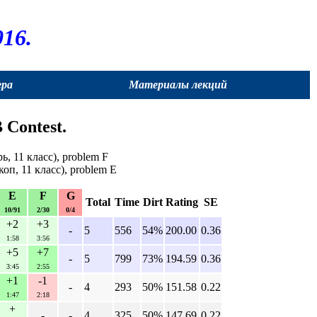
16.
ера
Материалы лекций
 Contest.
, 11 класс), problem F
оп, 11 класс), problem E
E
F
G
Total
Time
Dirt
Rating
SE
10/91
2/30
0/4
+2
+3
-
5
556
54%
200.00
0.36
1:58
3:56
+5
+7
-
5
799
73%
194.59
0.36
3:45
2:55
+1
-1
-
4
293
50%
151.58
0.22
1:47
2:18
+
-
-
4
325
50%
147.69
0.22