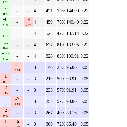
2:03
+4
-
-
4
451
55%
144.00
0.22
3:46
+9
-4
-
4
459
75%
140.49
0.22
2:09
2:57
+
-
-
4
528
42%
137.14
0.22
3:48
+13
-
-
4
677
81%
133.95
0.22
3:02
+10
-
-
4
828
83%
130.91
0.22
3:34
-1
-
-
3
140
25%
96.00
0.05
2:34
-1
-
-
3
219
50%
93.91
0.05
3:44
-2
-
-
3
233
57%
91.91
0.05
1:15
-2
-
-
3
255
57%
90.00
0.05
3:59
-2
-
-
3
267
40%
88.16
0.05
3:46
-1
-6
-
3
300
72%
86.40
0.05