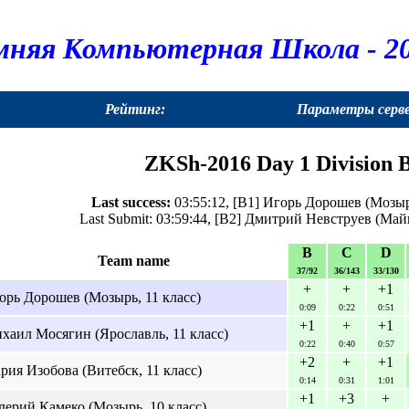
мняя Компьютерная Школа - 20
Рейтинг:
Параметры серв
ZKSh-2016 Day 1 Division B
Last success:
03:55:12, [B1] Игорь Дорошев (Мозырь
Last Submit: 03:59:44, [B2] Дмитрий Невструев (Майк
B
C
D
Team name
37/92
36/143
33/130
+
+
+1
орь Дорошев (Мозырь, 11 класс)
0:09
0:22
0:51
+1
+
+1
хаил Мосягин (Ярославль, 11 класс)
0:22
0:40
0:57
+2
+
+1
рия Изобова (Витебск, 11 класс)
0:14
0:31
1:01
+1
+3
+
лерий Камеко (Мозырь, 10 класс)