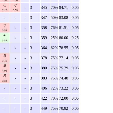
1:35
3:58
-1
-7
-
3
345
70%
84.71
0.05
2:12
3:55
-
-
-
3
347
50%
83.08
0.05
-7
-
-
3
358
76%
81.51
0.05
3:59
+
-
-
3
359
25%
80.00
0.25
3:55
-
-
-
3
364
62%
78.55
0.05
-5
-
-
3
378
75%
77.14
0.05
3:15
-8
-
-
3
380
75%
75.79
0.05
4:00
-5
-
-
3
383
75%
74.48
0.05
3:59
-
-
-
3
406
72%
73.22
0.05
-
-
-
3
422
70%
72.00
0.05
-
-
-
3
449
75%
70.82
0.05