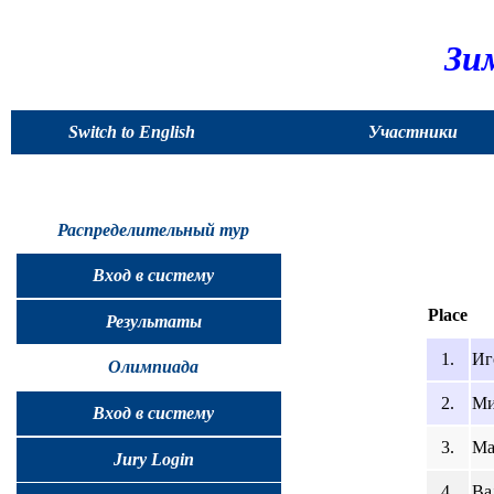
Зи
Switch to English
Участники
Распределительный тур
Вход в систему
Place
Результаты
1.
Иг
Олимпиада
2.
Ми
Вход в систему
3.
Ма
Jury Login
4.
Ва