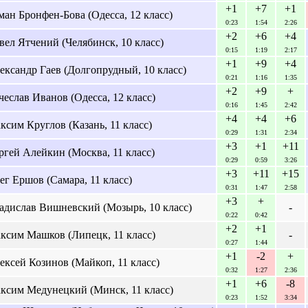
+1
+7
+1
ман Бронфен-Бова (Одесса, 12 класс)
0:23
1:54
2:26
+2
+6
+4
вел Ятчений (Челябинск, 10 класс)
0:15
1:19
2:17
+1
+9
+4
ександр Гаев (Долгопрудный, 10 класс)
0:21
1:16
1:35
+2
+9
+
чеслав Иванов (Одесса, 12 класс)
0:16
1:45
2:42
+4
+4
+6
ксим Круглов (Казань, 11 класс)
0:29
1:31
2:34
+3
+1
+11
ргей Алейкин (Москва, 11 класс)
0:29
0:59
3:26
+3
+11
+15
ег Ершов (Самара, 11 класс)
0:31
1:47
2:58
+3
+
адислав Вишневский (Мозырь, 10 класс)
-
0:22
0:42
+2
+1
ксим Машков (Липецк, 11 класс)
-
0:27
1:44
+1
-2
+
ексей Козинов (Майкоп, 11 класс)
0:32
1:27
2:36
+1
+6
-8
ксим Медунецкий (Минск, 11 класс)
0:23
1:52
3:34