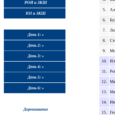
РОИ и ЗКШ
5.
Ал
IOI и ЗКШ
6.
Бу
7.
Ле
День 1: »
8.
Ст
День 2: »
9.
Ми
День 3: »
10.
Ил
День 4: »
11.
Ро
День 5: »
12.
Ма
День 6: »
13.
Ма
14.
Ив
Дорешивание
15.
Ге