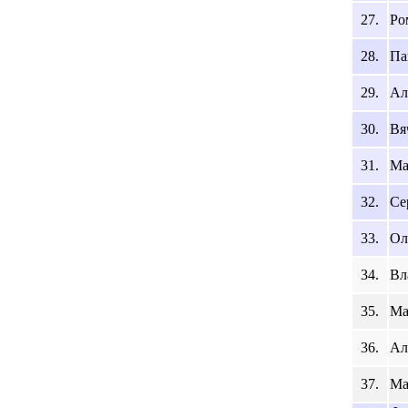
27.
Ро
28.
Па
29.
Ал
30.
Вя
31.
Ма
32.
Се
33.
Ол
34.
Вл
35.
Ма
36.
Ал
37.
Ма