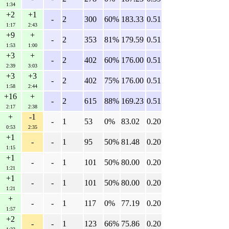
1:34
+2
+1
-
2
300
60%
183.33
0.51
1:17
2:43
+9
+
-
2
353
81%
179.59
0.51
1:53
1:00
+3
+
-
2
402
60%
176.00
0.51
2:39
3:03
+3
+3
-
2
402
75%
176.00
0.51
1:58
2:44
+16
+
-
2
615
88%
169.23
0.51
2:17
2:38
+
-1
-
1
53
0%
83.02
0.20
0:53
2:35
+1
-
-
1
95
50%
81.48
0.20
1:15
+1
-
-
1
101
50%
80.00
0.20
1:21
+1
-
-
1
101
50%
80.00
0.20
1:21
+
-
-
1
117
0%
77.19
0.20
1:57
+2
-
-
1
123
66%
75.86
0.20