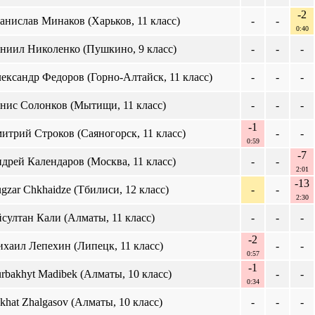
-2
анислав Минаков (Харьков, 11 класс)
-
-
0:40
ниил Николенко (Пушкино, 9 класс)
-
-
-
ександр Федоров (Горно-Алтайск, 11 класс)
-
-
-
нис Солонков (Мытищи, 11 класс)
-
-
-
-1
итрий Строков (Саяногорск, 11 класс)
-
-
0:59
-7
дрей Календаров (Москва, 11 класс)
-
-
2:01
-13
gzar Chkhaidze (Тбилиси, 12 класс)
-
-
2:30
султан Кали (Алматы, 11 класс)
-
-
-
-2
хаил Лепехин (Липецк, 11 класс)
-
-
0:57
-1
rbakhyt Madibek (Алматы, 10 класс)
-
-
0:34
khat Zhalgasov (Алматы, 10 класс)
-
-
-