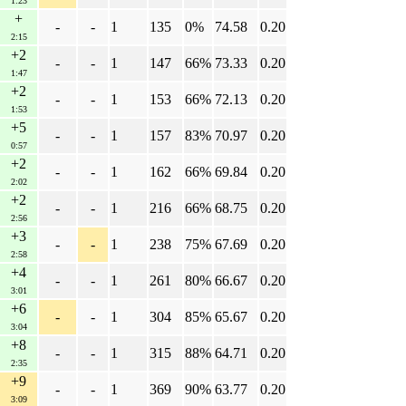
1:23
+
-
-
1
135
0%
74.58
0.20
2:15
+2
-
-
1
147
66%
73.33
0.20
1:47
+2
-
-
1
153
66%
72.13
0.20
1:53
+5
-
-
1
157
83%
70.97
0.20
0:57
+2
-
-
1
162
66%
69.84
0.20
2:02
+2
-
-
1
216
66%
68.75
0.20
2:56
+3
-
-
1
238
75%
67.69
0.20
2:58
+4
-
-
1
261
80%
66.67
0.20
3:01
+6
-
-
1
304
85%
65.67
0.20
3:04
+8
-
-
1
315
88%
64.71
0.20
2:35
+9
-
-
1
369
90%
63.77
0.20
3:09