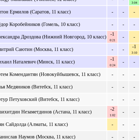
3:04
тон Ермилов (Саратов, 11 класс)
-
-
-
дор Коробейников (Гомель, 10 класс)
-
-
-
-1
ександра Дроздова (Нижний Новгород, 10 класс)
-
-
0:21
-1
итрий Саютин (Москва, 11 класс)
-
-
3:10
-1
хаил Наталевич (Минск, 11 класс)
-
-
0:24
тем Комендантян (Новокуйбышевск, 11 класс)
-
-
-
ья Медяников (Витебск, 11 класс)
-
-
-
тур Петуховский (Витебск, 11 класс)
-
-
-
-2
ихитдин Незаметдинов (Астана, 11 класс)
-
-
1:02
ян Сайдолда (Алматы, 11 класс)
-
-
-
анислав Наумов (Москва, 11 класс)
-
-
-