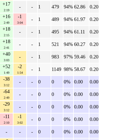
+17
-
-
1
479
94%
62.86
0.20
2:19
+16
-1
-
1
489
94%
61.97
0.20
2:49
3:04
+18
-
-
1
495
94%
61.11
0.20
2:15
+18
-
-
1
521
94%
60.27
0.20
2:41
+40
-
-
1
983
97%
59.46
0.20
3:03
+52
-2
-
1
1149
98%
58.67
0.20
1:49
1:54
-38
-
-
0
0
0%
0.00
0.00
3:12
-64
-
-
0
0
0%
0.00
0.00
2:49
-29
-
-
0
0
0%
0.00
0.00
3:12
-11
-1
-
0
0
0%
0.00
0.00
2:10
3:02
-
-
-
0
0
0%
0.00
0.00