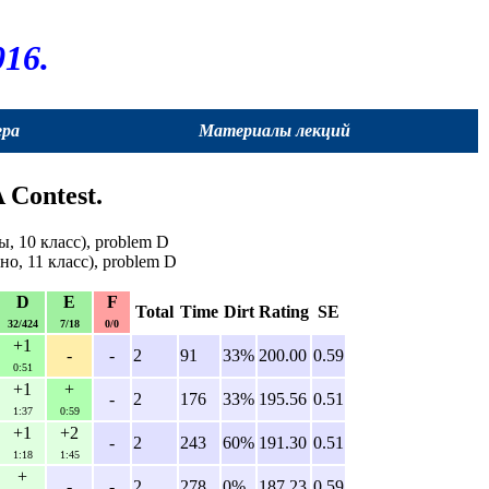
16.
ера
Материалы лекций
 Contest.
ы, 10 класс), problem D
но, 11 класс), problem D
D
E
F
Total
Time
Dirt
Rating
SE
32/424
7/18
0/0
+1
-
-
2
91
33%
200.00
0.59
0:51
+1
+
-
2
176
33%
195.56
0.51
1:37
0:59
+1
+2
-
2
243
60%
191.30
0.51
1:18
1:45
+
-
-
2
278
0%
187.23
0.59