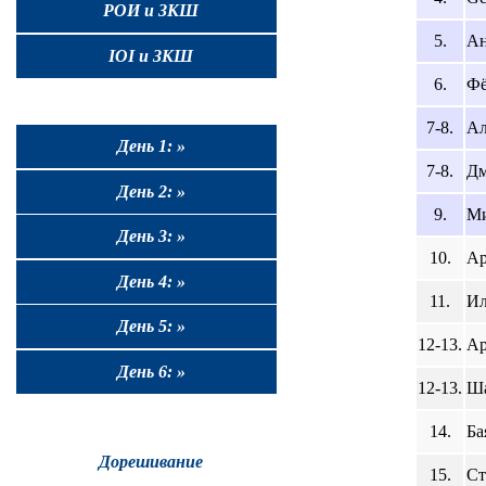
РОИ и ЗКШ
5.
Ан
IOI и ЗКШ
6.
Фё
7-8.
Ал
День 1: »
7-8.
Дм
День 2: »
9.
Ми
День 3: »
10.
Ар
День 4: »
11.
Ил
День 5: »
12-13.
Ар
День 6: »
12-13.
Ша
14.
Ба
Дорешивание
15.
Ст