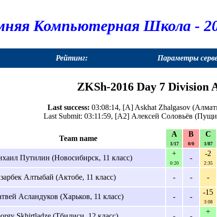
мняя Компьютерная Школа - 20
Рейтинг:
Параметры серв
ZKSh-2016 Day 7 Division A
Last success:
03:08:14, [A] Askhat Zhalgasov (Алмат
Last Submit: 03:11:59, [A2] Алексей Соловьёв (Пущи
A
B
C
Team name
1/17
0/0
1/87
+
-2
хаил Путилин (Новосибирск, 11 класс)
-
0:20
2:35
зарбек Алтыбай (Актобе, 11 класс)
-
-
-
-15
твей Асландуков (Харьков, 11 класс)
-
-
3:08
+
orgy Skhirtladze (Тбилиси, 12 класс)
-
-