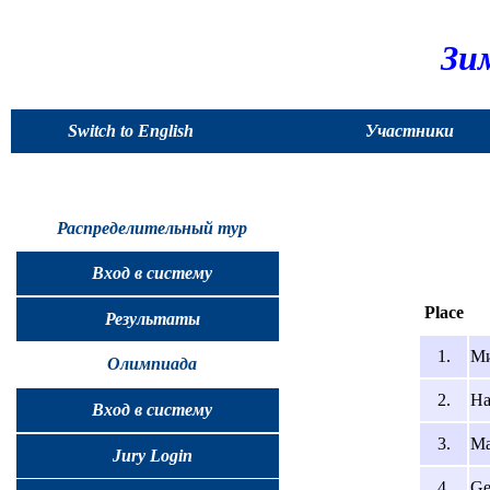
Зи
Switch to English
Участники
Распределительный тур
Вход в систему
Place
Результаты
1.
Ми
Олимпиада
2.
На
Вход в систему
3.
Ма
Jury Login
4.
Ge