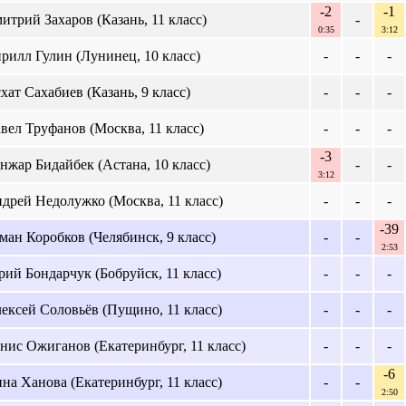
-2
-1
итрий Захаров (Казань, 11 класс)
-
0:35
3:12
рилл Гулин (Лунинец, 10 класс)
-
-
-
хат Сахабиев (Казань, 9 класс)
-
-
-
вел Труфанов (Москва, 11 класс)
-
-
-
-3
нжар Бидайбек (Астана, 10 класс)
-
-
3:12
дрей Недолужко (Москва, 11 класс)
-
-
-
-39
ман Коробков (Челябинск, 9 класс)
-
-
2:53
ий Бондарчук (Бобруйск, 11 класс)
-
-
-
ексей Соловьёв (Пущино, 11 класс)
-
-
-
нис Ожиганов (Екатеринбург, 11 класс)
-
-
-
-6
на Ханова (Екатеринбург, 11 класс)
-
-
2:50