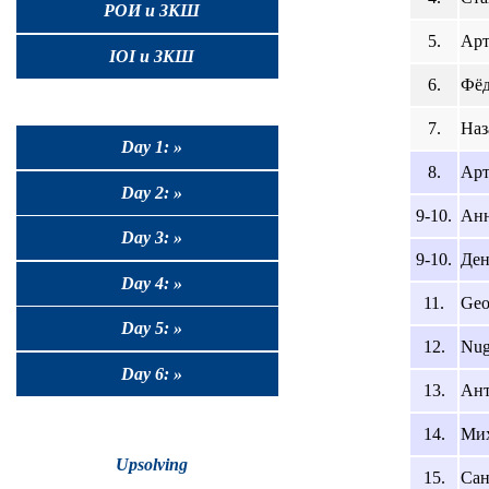
РОИ и ЗКШ
5.
Арт
IOI и ЗКШ
6.
Фёд
7.
Наз
Day 1: »
8.
Арт
Day 2: »
9-10.
Анн
Day 3: »
9-10.
Ден
Day 4: »
11.
Geo
Day 5: »
12.
Nug
Day 6: »
13.
Ант
14.
Мих
Upsolving
15.
Сан