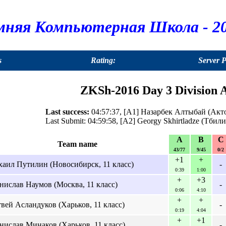
мняя Компьютерная Школа - 20
s
Rating:
Server 
ZKSh-2016 Day 3 Division A
Last success:
04:57:37, [A1] Назарбек Алтыбай (Актоб
Last Submit: 04:59:58, [A2] Georgy Skhirtladze (Тбили
A
B
C
Team name
43/77
9/45
0/2
+1
+
аил Путилин (Новосибирск, 11 класс)
-
0:39
1:00
+
+3
нислав Наумов (Москва, 11 класс)
-
0:06
4:10
+
+
вей Асландуков (Харьков, 11 класс)
-
0:19
4:04
+
+1
нислав Минаков (Харьков, 11 класс)
-