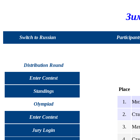
Зи
Switch to Russian
Participant
Distribution Round
Enter Contest
Place
Standings
1.
Мих
Olympiad
2.
Ста
Enter Contest
3.
Мат
Jury Login
4.
Ста