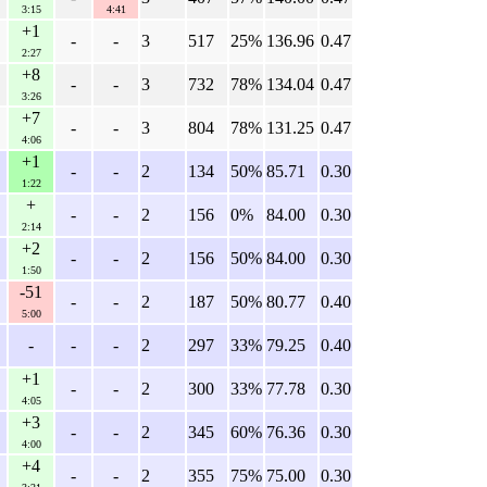
3:15
4:41
+1
-
-
3
517
25%
136.96
0.47
2:27
+8
-
-
3
732
78%
134.04
0.47
3:26
+7
-
-
3
804
78%
131.25
0.47
4:06
+1
-
-
2
134
50%
85.71
0.30
1:22
+
-
-
2
156
0%
84.00
0.30
2:14
+2
-
-
2
156
50%
84.00
0.30
1:50
-51
-
-
2
187
50%
80.77
0.40
5:00
-
-
-
2
297
33%
79.25
0.40
+1
-
-
2
300
33%
77.78
0.30
4:05
+3
-
-
2
345
60%
76.36
0.30
4:00
+4
-
-
2
355
75%
75.00
0.30