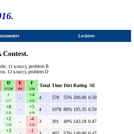
16.
Parameters
Lectures
 Contest.
е, 11 класс), problem B
си, 12 класс), problem D
D
E
F
Total
Time
Dirt
Rating
SE
17/226
0/0
2/16
+
+4
-
4
578
55%
200.00
0.59
2:17
4:02
+8
+5
-
4
1078
80%
195.35
0.59
3:32
4:50
+2
-4
-
3
391
40%
143.18
0.47
1:28
4:59
+3
-1
-
3
407
57%
140.00
0.47